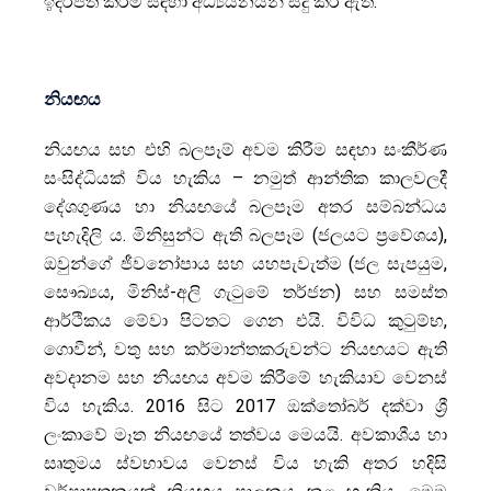
ඉදිරිපත් කිරීම සඳහා අධ්‍යයනයන් සිදු කර ඇත.
නියඟය
නියඟය සහ එහි බලපෑම් අවම කිරීම සඳහා සංකීර්ණ
සංසිද්ධියක් විය හැකිය – නමුත් ආන්තික කාලවලදී
දේශගුණය හා නියඟයේ බලපෑම අතර සම්බන්ධය
පැහැදිලි ය. මිනිසුන්ට ඇති බලපෑම (ජලයට ප්‍රවේශය),
ඔවුන්ගේ ජීවනෝපාය සහ යහපැවැත්ම (ජල සැපයුම,
සෞඛ්‍යය, මිනිස්-අලි ගැටුමේ තර්ජන) සහ සමස්ත
ආර්ථිකය මේවා පිටතට ගෙන එයි. විවිධ කුටුම්භ,
ගොවීන්, වතු සහ කර්මාන්තකරුවන්ට නියඟයට ඇති
අවදානම සහ නියඟය අවම කිරීමේ හැකියාව වෙනස්
විය හැකිය. 2016 සිට 2017 ඔක්තෝබර් දක්වා ශ්‍රී
ලංකාවේ මෑත නියඟයේ තත්වය මෙයයි. අවකාශීය හා
සෘතුමය ස්වභාවය වෙනස් විය හැකි අතර හදිසි