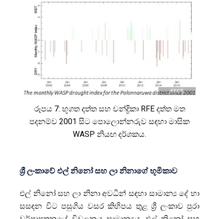
රූපය 7: භූගත දත්ත සහ චන්ද්‍රිකා RFE දත්ත මත
පදනම්ව 2001 සිට පොලොන්නරුව සඳහා මාසික
WASP නියඟ දර්ශකය.
ශ්‍රී ලංකාවේ එල් නිනෝ සහ ලා නිනාගේ භූමිකාව
එල් නිනෝ සහ ලා නිනා අවධීන් සඳහා සාමාන්‍ය දේ හා
සසඳන විට පසුගිය වසර කිහිපය තුළ ශ්‍රී ලංකාව පුරා
වර්ෂාපතනයේ විචලනය සාමාන්‍යය. එල් නිනෝ සහ