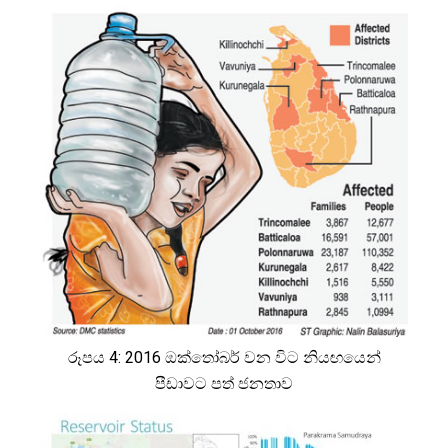
රූපය 4: 2016 ඔක්තෝබර් වන විට නියඟයෙන්
පීඩාවට පත් ජනතාව