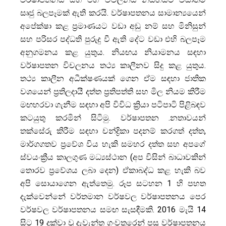
සෘජු බලපෑමක් ඇති කරයි. වර්ෂාපතනය සාමාන්‍යයෙන්
අපේක්ෂා කළ ප්‍රමාණයට වඩා අඩු නම් සහ මිනිසුන්
සහ පරිසර පද්ධති පුරුදු වී ඇති දේට වඩා එහි බලපෑම
අනුගමනය කළ යුතුය. නියඟය නියාමනය සඳහා
වර්ෂාපතන විචලනය තථ්‍ය කාලීනව සිදු කළ යුතුය.
තථ්‍ය කාලීන අධීක්ෂණයක් ගෙන ඒම සඳහා ජාතික
වශයෙන් ප්‍රතිලදායී දත්ත ප්‍රතිපත්ති සහ මිල නියම කිරීම
මඟහරවා ගැනීම සඳහා අපි විවිධ ක්‍රියා පටිපාටි පිළිබඳව
කටයුතු කරමින් සිටිමු. වර්ෂාපතන .නතාවයන්
තක්සේරු කිරීම සඳහා චන්ද්‍රිකා පදනම් කරගත් දත්ත,
මාර්ගගතව ප්‍රවේශ විය හැකි සමහර දත්ත සහ අපගේ
ස්වයංක්‍රීය කාලගුණ මධ්‍යස්ථාන (අප විසින් බාධාවකින්
තොරව ප්‍රවේශය ලබා දෙන) ඒකාබද්ධ කළ හැකි බව
අපි සොයාගෙන ඇත්තෙමු. රූප සටහන 1 හි පහත
දැක්වෙන්නේ වර්තමාන වර්ෂවල වර්ෂාපතනය පෙර
වර්ෂවල වර්ෂාපතනය සමඟ සැසඳීමකි. 2016 මැයි 14
සිට 19 දක්වා වූ දැවැන්ත ගංවතුරෙන් පසු වර්ෂාපතනය