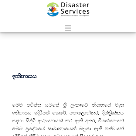
ඉතිහාසය
මෙම පටිත්ත යටතේ ශ්‍රී ලංකාවේ නියඟයේ මෑත
ඉතිහාසය ඉදිරිපත් කෙරේ. පොලොන්නරූ දිස්ත්‍රික්කය
සඳහා සිද්ධි අධ්‍යයනයක් කර ඇති අතර, විශේෂයෙන්
මෙම ප්‍රදේශයේ සාමාන්‍යයෙන් බලපා ඇති තත්වයන්