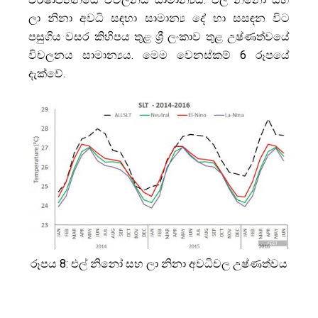
ලා නිනා අවධි සඳහා සාමාන්‍ය දේ හා සසඳන විට
පසුගිය වසර කිහිපය තුළ ශ්‍රී ලංකාව තුළ උෂ්ණත්වයේ
විචලනය සාමාන්‍යය. මෙම වෙනස්කම් 6 රූපයේ
දැක්වේ.
රූපය 8: එල් නිනෝ සහ ලා නිනා අවධිවල උෂ්ණත්වය