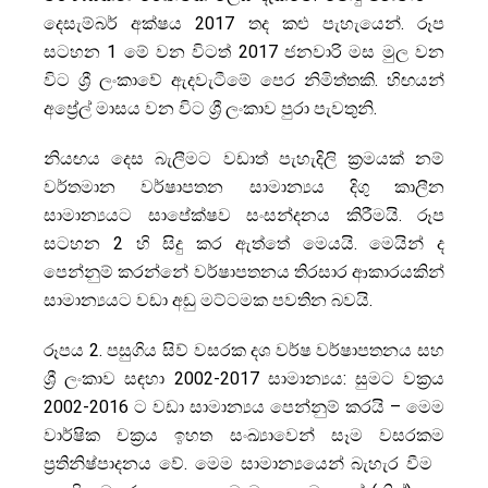
දෙසැම්බර් අක්ෂය 2017 තද කළු පැහැයෙන්. රූප
සටහන 1 මේ වන විටත් 2017 ජනවාරි මස මුල වන
විට ශ්‍රී ලංකාවේ ඇදවැටීමේ පෙර නිමිත්තකි. හිඟයන්
අප්‍රේල් මාසය වන විට ශ්‍රී ලංකාව පුරා පැවතුනි.
නියඟය දෙස බැලීමට වඩාත් පැහැදිලි ක්‍රමයක් නම්
වර්තමාන වර්ෂාපතන සාමාන්‍යය දිගු කාලීන
සාමාන්‍යයට සාපේක්ෂව සංසන්දනය කිරීමයි. රූප
සටහන 2 හි සිදු කර ඇත්තේ මෙයයි. මෙයින් ද
පෙන්නුම් කරන්නේ වර්ෂාපතනය තිරසාර ආකාරයකින්
සාමාන්‍යයට වඩා අඩු මට්ටමක පවතින බවයි.
රූපය 2. පසුගිය සිව් වසරක දශ වර්ෂ වර්ෂාපතනය සහ
ශ්‍රී ලංකාව සඳහා 2002-2017 සාමාන්‍යය: සුමට වක්‍රය
2002-2016 ට වඩා සාමාන්‍යය පෙන්නුම් කරයි – මෙම
වාර්ෂික චක්‍රය ඉහත සංඛ්‍යාවෙන් සෑම වසරකම
ප්‍රතිනිෂ්පාදනය වේ. මෙම සාමාන්‍යයෙන් බැහැර වීම