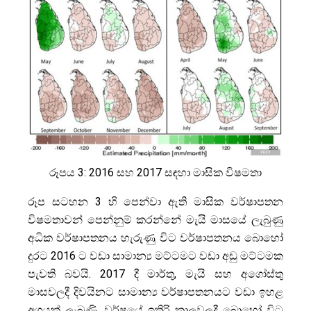
රූපය 3: 2016 සහ 2017 සඳහා මාසික විෂමතා
රූප සටහන 3 හි පෙන්වා ඇති මාසික වර්ෂාපතන
විෂමතාවන් පෙන්නුම් කරන්නේ මැයි මාසයේ ලැබුණු
අධික වර්ෂාපතනය හැරුණු විට වර්ෂාපතනය බොහෝ
දුරට 2016 ට වඩා සාමාන්‍ය මට්ටමට වඩා අඩු මට්ටමක
පැවති බවයි. 2017 දී මාර්තු, මැයි සහ අගෝස්තු
මාසවලදී දිවයිනට සාමාන්‍ය වර්ෂාපතනයට වඩා ඉහළ
අගයක් ලැබුණි. වර්ෂයේ ඉතිරි කාලවලදී බොහෝ විට