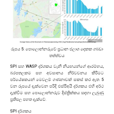
රූපය 5: පොලොන්නරුවේ ප්‍රධාන ජලාශ දෙකක ගබඩා
තත්ත්වය
SPI සහ WASP දර්ශකය වැනි නියඟයන්ගේ ආරම්භය,
බරපතලකම සහ අවසානය නිර්වචනය කිරීමට
පර්යේෂකයන් මෙවලම් ගණනාවක් සකස් කර ඇත. 5
වන රූපයේ දැක්වෙන පරිදි එස්පීඅයි දර්ශකය එහි අර්ථ
දැක්වීම සහ පොලොන්නරුව දිස්ත්‍රික්කය සඳහා ලැබුණු
ප්‍රතිපල පහත දැක්වේ.
SPI දර්ශකය