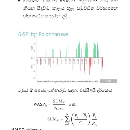
එස්පීඅයි භාවිතා කරමින් හඳුනාගත් එක් එක්
නියඟ සිදුවීම් කාලය තුළ සමුච්චිත වර්ෂාපතන
හිඟ ගණනය කරන ලදී.
රූපය 6: පොලොන්නරුව සඳහා එස්පීඅයි දර්ශකය