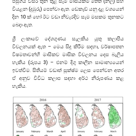
පසුගිය වසර තුන තුළ සෑම මාසයකම තෙත් (නිල්) සහ
වියළන (දුඹුරු) පෙන්වා ඇත. ඩෙකෑඩ් යනු දළ වශයෙන්
දින 10 ක් හෝ ඊට වඩා නිවැරදිව සෑම මසකම තුනකට
බෙදා ඇත.
ශ්‍රී ලංකාවේ දේශගුණය සැලකිය යුතු කලාපීය
විචලනයක් ඇත – මෙය සිදු කිරීම සඳහා, වර්ෂාපතන
විෂමතාවන්හි මාසිකව මාසික විචලනය දෙස බැලිය
හැකිය (රූපය 3) – එනම් දිගු කාලීන සාමාන්‍යයෙන්
ඉවත්වීම. සිතියම් වඩාත් සූක්ෂ්ම ලෙස පෙන්වන අතර
ඒ අනුව විවිධ කලාප සඳහා අර්ථ නිරූපණය කළ
හැකිය.