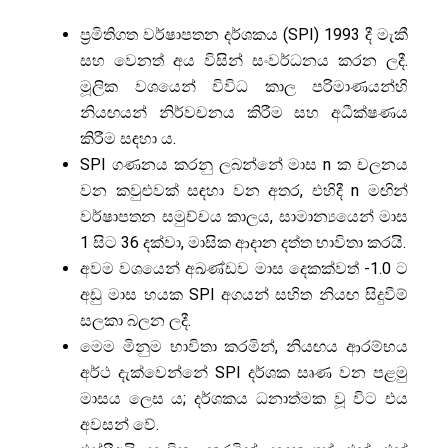
ප්‍රමිතිගත වර්ෂාපතන දර්ශකය (SPI) 1993 දී මැකී
සහ වෙනත් අය විසින් සංවර්ධනය කරන ලදී.
මූලික වශයෙන් විවිධ කාල පරිමාණයන්හි
නියඟයන් නිර්වචනය කිරීම සහ අධීක්ෂණය
කිරීම සඳහා ය.
SPI ගණනය කරනු ලබන්නේ මාස n ක චලනය
වන කවුළුවක් සඳහා වන අතර, එහිදී n මඟින්
වර්ෂාපතන සමුච්චය කාලය, සාමාන්‍යයෙන් මාස
1 සිට 36 දක්වා, මාසික ආදාන දත්ත භාවිතා කරයි.
අවම වශයෙන් අඛණ්ඩව මාස දෙකක්වත් -1.0 ට
අඩු මාස ​​හයක SPI අගයන් සහිත නියඟ සිදුවීම්
සලකා බලන ලදී.
මෙම මිනුම භාවිතා කරමින්, නියඟය ආරම්භය
අර්ථ දැක්වෙන්නේ SPI දර්ශක සෘණ වන පළමු
මාසය ලෙස ය; දර්ශකය ධනාත්මක වූ විට එය
අවසන් වේ.