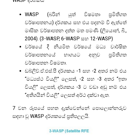
WASP දර්ශකය
WASP (බරින් යුත් විෂමතා ප්‍රමිතිගත
වර්ෂාපතනය) දර්ශකය සහ එය පදනම් වී ඇත්තේ
මාසික වර්ෂාපතන දත්ත මත පමණි (ලියොන්, බී.,
2004). (3-WASP, 6-WASP සහ 12-WASP)
වර්ෂයේ දී නියමිත වර්ෂයේ මධ්‍ය වාර්ෂික
වර්ෂාපතනයේ භාගයට අනුව ප්‍රමිතිගත
වර්ෂාපතන විෂමතා.
ඩබ්ලිව්.ඒ.එස්.පී දර්ශකය -1 සහ -2 අතර නම් එය
“මධ්‍යස්ථ වියලි” ලෙසත්, -2 සහ -3 අතර “ඉතා
වියලි” ලෙසත්, දර්ශකය -3 ට වඩා අඩු නම් එය
“අතිශයින් වියලි” ලෙසත් අර්ථ දක්වා ඇත.
7 වන රූපයේ පහත දැක්වෙන්නේ පොලොන්නරුව
සඳහා වූ WASP දර්ශකයේ ප්‍රතිපලලයි.