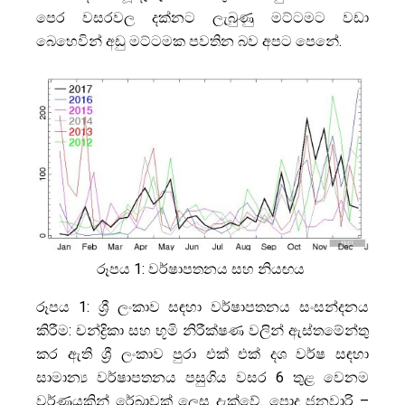
පෙර වසරවල දක්නට ලැබුණු මට්ටමට වඩා
බෙහෙවින් අඩු මට්ටමක පවතින බව අපට පෙනේ.
රූපය 1: වර්ෂාපතනය සහ නියඟය
රූපය 1: ශ්‍රී ලංකාව සඳහා වර්ෂාපතනය සංසන්දනය
කිරීම: චන්ද්‍රිකා සහ භූමි නිරීක්ෂණ වලින් ඇස්තමේන්තු
කර ඇති ශ්‍රී ලංකාව පුරා එක් එක් දශ වර්ෂ සඳහා
සාමාන්‍ය වර්ෂාපතනය පසුගිය වසර 6 තුළ වෙනම
වර්ණයකින් රේඛාවක් ලෙස දැක්වේ. පොදු ජනවාරි –