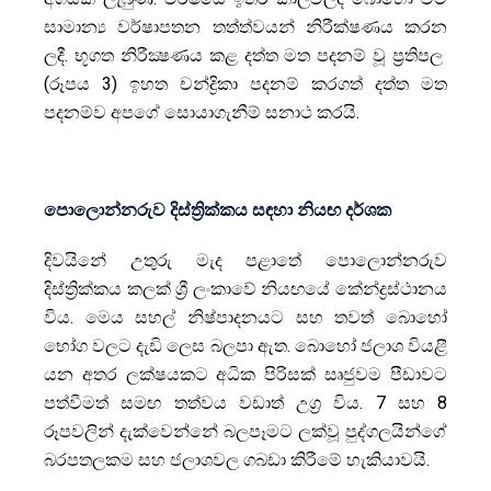
සාමාන්‍ය වර්ෂාපතන තත්ත්වයන් නිරීක්ෂණය කරන
ලදී. භූගත නිරීක්‍ෂණය කළ දත්ත මත පදනම් වූ ප්‍රතිපල
(රූපය 3) ඉහත චන්ද්‍රිකා පදනම් කරගත් දත්ත මත
පදනම්ව අපගේ සොයාගැනීම් සනාථ කරයි.
පොලොන්නරුව දිස්ත්‍රික්කය සඳහා නියඟ දර්ශක
දිවයිනේ උතුරු මැද පළාතේ පොලොන්නරුව
දිස්ත්‍රික්කය කලක් ශ්‍රී ලංකාවේ නියඟයේ කේන්ද්‍රස්ථානය
විය. මෙය සහල් නිෂ්පාදනයට සහ තවත් බොහෝ
භෝග වලට දැඩි ලෙස බලපා ඇත. බොහෝ ජලාශ වියළී
යන අතර ලක්ෂයකට අධික පිරිසක් සෘජුවම පීඩාවට
පත්වීමත් සමඟ තත්වය වඩාත් උග්‍ර විය. 7 සහ 8
රූපවලින් දැක්වෙන්නේ බලපෑමට ලක්වූ පුද්ගලයින්ගේ
බරපතලකම සහ ජලාශවල ගබඩා කිරීමේ හැකියාවයි.