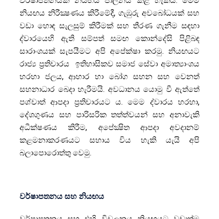
වර්ෂාපතනයක් නියඟය පාලනය කළ හැකිය. මෙම
නියඟය නිරීක්‍ෂණය කිරීමේදී, ගැඹුරු අවබෝධයක් සහ
වඩා හොඳ සැලසුම් කිරීමක් සහ තීරණ ගැනීම සඳහා
ද්වාරයෙහි ඇති සම්පත් සමඟ කොන්දේසි පිළිබඳ
සාරාංශයක් සැපයීමට අපි අපේක්ෂා කරමු. නියඟයට
රාජ්‍ය ප්‍රතිචාරය ඉතිහාසිකව සමාජ සේවා අමාත්‍යාංශය
හරහා ජලය, ආහාර හා බෝග සහන සහ වෙනත්
සහනාධාර බෙදා හැරීමයි. අවධානය යොමු වී ඇත්තේ
පශ්චාත් ආපදා ප්‍රතිචාරයට ය. මෙම ද්වාරය හරහා,
දේශගුණය සහ පාරිසරික තත්ත්වයන් සහ අනාවැකි
අධීක්ෂණය කිරීම, අපේක්‍ෂිත ආපදා අවදානම්
කළමනාකරණයට සහාය විය හැකි යැයි අපි
බලාපොරොත්තු වෙමු.
වර්ෂාපතනය සහ නියඟය
වර්ෂාපතනය සහ එහි විචලනය නියඟයට වඩාත්ම