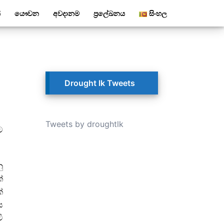
්
යෞවන
අවදානම
ප්‍රලේඛනය
සිංහල
Drought lk Tweets
Tweets by droughtlk
ට
ු
්
්
ය
ි