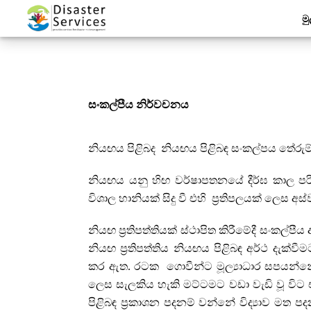
මු
සංකල්පීය නිර්වචනය
නියඟය පිළිබද නියඟය පිළිබඳ සංකල්පය තේරු
නියඟය යනු හිඟ වර්ෂාපතනයේ දීර්ඝ කාල ප
විශාල හානියක් සිදු වී එහි ප්‍රතිපලයක් ලෙස අස
නියඟ ප්‍රතිපත්තියක් ස්ථාපිත කිරීමේදී සංකල්පී
නියඟ ප්‍රතිපත්තිය නියඟය පිළිබඳ අර්ථ දැක්ව
කර ඇත. රටක ගොවීන්ට මූල්‍යාධාර සපයන්
ලෙස සැලකිය හැකි මට්ටමට වඩා වැඩි වූ විට
පිළිබඳ ප්‍රකාශන පදනම් වන්නේ විද්‍යාව මත පදන