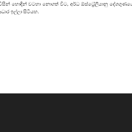
න් හොඳින් වටහා නොගත් විට, අර්ධ ඕස්ට්‍රේලියානු දේශගුණය
ාර ඉල්ලා සිටියහ.