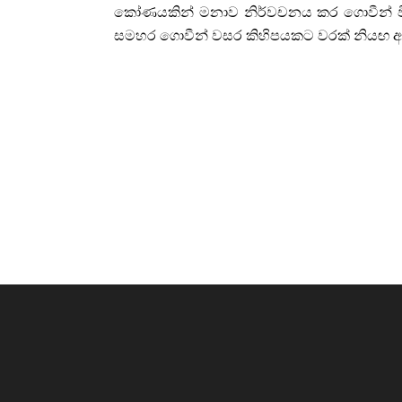
කෝණයකින් මනාව නිර්වචනය කර ගොවීන් විසි
සමහර ගොවීන් වසර කිහිපයකට වරක් නියඟ ආධ