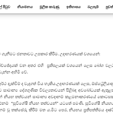
ල් පිටුව
නියාමනය
මූලික කරුණු
ඉතිහාසය
බලපෑම්
පුවත
ම් ගැනීමට ජනතාවට උපකාර කිරීම. උදාහරණයක් වශයෙන්:
රිච්ඡේදයක් වන අතර එහි ප්‍රතිපලයක් වශයෙන් ලෙස බෝග වල
්වැන්න අහිමි වේ.
ය අර්ථ දැක්වීම් ද වැදගත් විය හැකිය.උදාහරණයක් ලෙස, ඕස්ට්‍රේලියාන
ීමට සාමාන්‍ය දේශගුණික විචල්‍යතාවයන් පිළිබඳ අවබෝධයක් ඇතුළත
නේ නියඟ තත්වයන් සාමාන්‍ය අවදානම් කළමනාකරණයේ කොටසක
 එනම් “සුවිශේෂී නියඟ තත්වයන්” යටතේ පමණි. සුවිශේෂී නියඟ
ම් වූ තක්සේරු කිරීම් මත ය.මීට පෙර, නියඟය ප්‍රතිපත්තිමය දෘෂ්ට