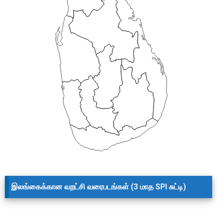
இலங்கைக்கான வறட்சி வரைபடங்கள் (3 மாத SPI சுட்டி)