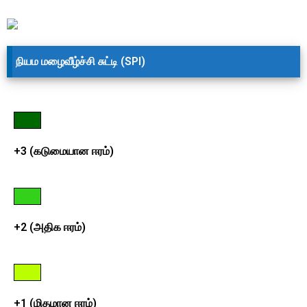
நியம மழைவீழ்ச்சி சுட்டி (SPI)
+3 (கடுமையான ஈரம்)
+2 (அதிக ஈரம்)
+1 (மிதமான ஈரம்)